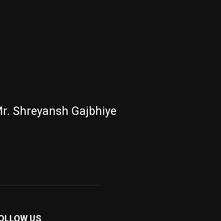
r. Shreyansh Gajbhiye
OLLOW US