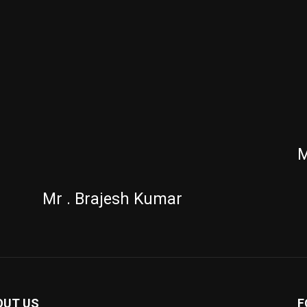
M
Mr . Brajesh Kumar
OUT US
F