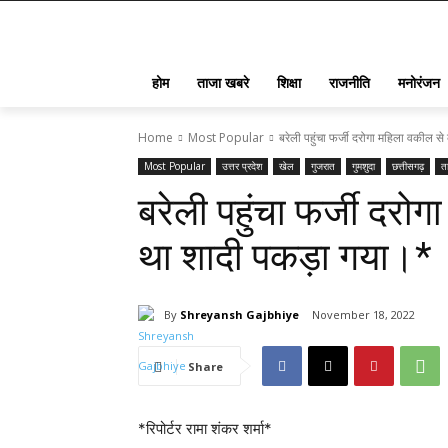
होम
ताजा खबरे
शिक्षा
राजनीति
मनोरंजन
Home
Most Popular
बरेली पहुंचा फर्जी दरोगा महिला वकील स
Most Popular
उत्तर प्रदेश
खेल
गुजरात
गुमशुदा
छत्तीसगढ़
त
बरेली पहुंचा फर्जी दर
था शादी पकड़ा गया।*
By
Shreyansh Gajbhiye
November 18, 2022
Share
*रिपोर्टर रामा शंकर शर्मा*