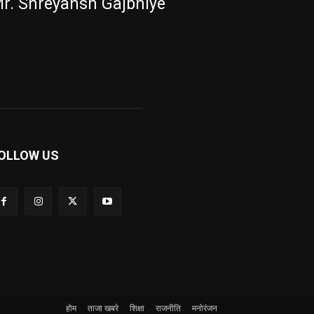
r. Shreyansh Gajbhiye
OLLOW US
होम
ताजा खबरे
शिक्षा
राजनीति
मनोरंजन