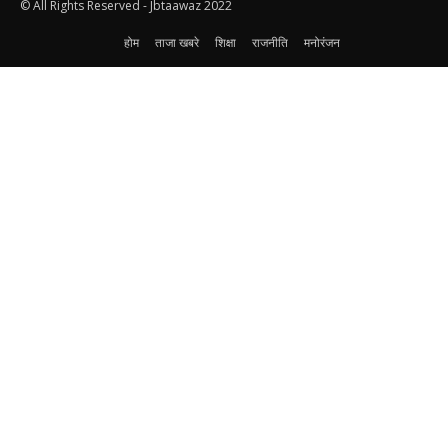
© All Rights Reserved - Jbtaawaz 2022
होम
ताजा खबरे
शिक्षा
राजनीति
मनोरंजन