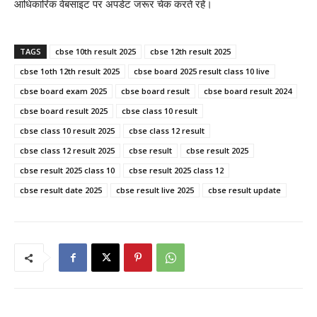
आधिकारिक वेबसाइट पर अपडेट जरूर चेक करते रहें।
TAGS
cbse 10th result 2025
cbse 12th result 2025
cbse 1oth 12th result 2025
cbse board 2025 result class 10 live
cbse board exam 2025
cbse board result
cbse board result 2024
cbse board result 2025
cbse class 10 result
cbse class 10 result 2025
cbse class 12 result
cbse class 12 result 2025
cbse result
cbse result 2025
cbse result 2025 class 10
cbse result 2025 class 12
cbse result date 2025
cbse result live 2025
cbse result update