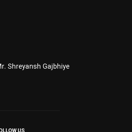
r. Shreyansh Gajbhiye
OLLOW US