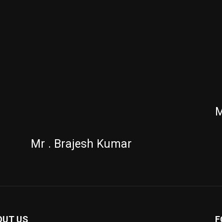
M
Mr . Brajesh Kumar
OUT US
F